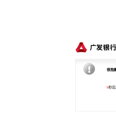
很抱
6
秒后