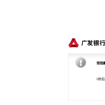
很抱
5
秒后