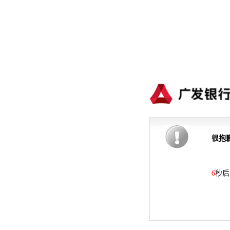
很抱
6
秒后