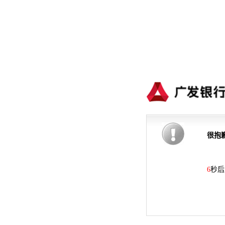
很抱
6
秒后