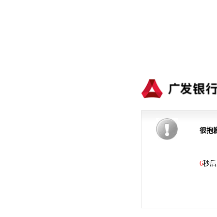
很抱
6
秒后