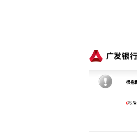
很抱
6
秒后