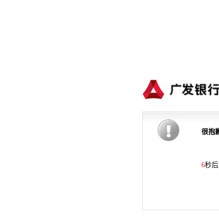
很抱
6
秒后