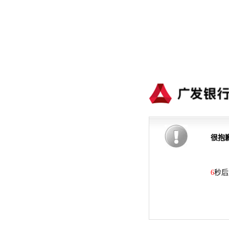
很抱
6
秒后