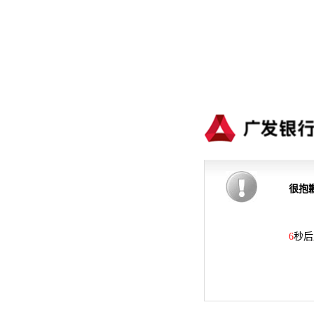
很抱
6
秒后