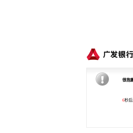
很抱
6
秒后