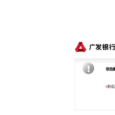
很抱
6
秒后