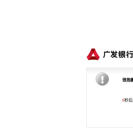
很抱
6
秒后