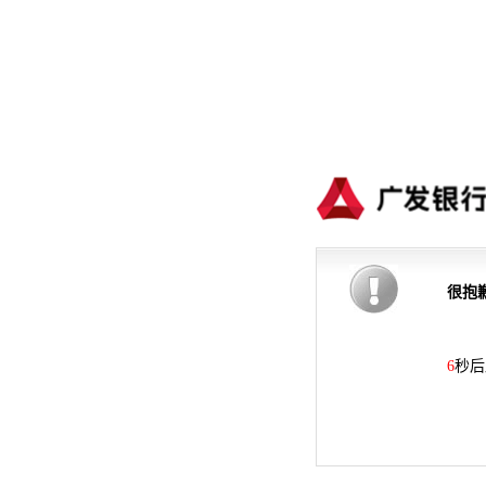
很抱
6
秒后