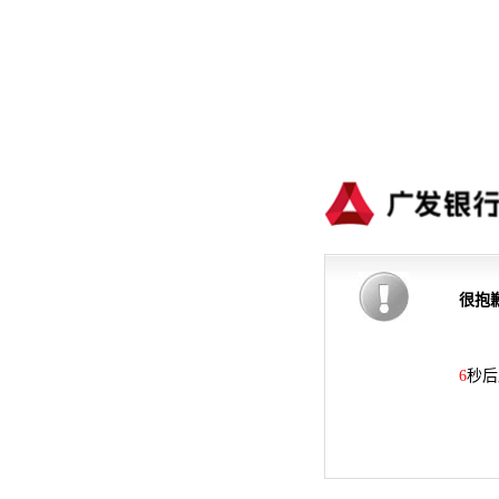
很抱
6
秒后