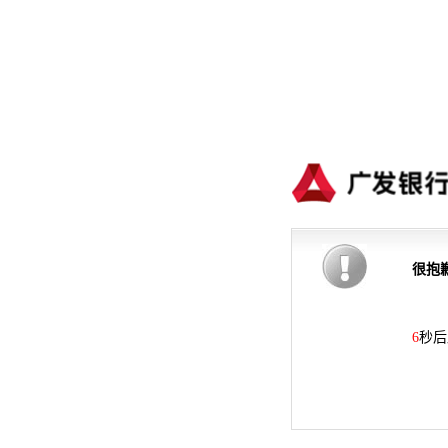
很抱
6
秒后