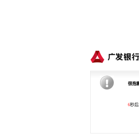
很抱
6
秒后